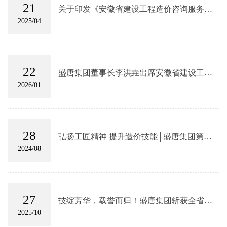
21
关于印发《安徽省建设工程造价咨询服务收
费自律管理办法》《安徽省建设工程造价管
2025/04
理协会工程造价纠纷调解办法》的通知
22
盛唐集团董事长李洪垚出席安徽省建设工程
造价管理协会六届五次常务理事会
2026/01
28
弘扬工匠精神 提升造价技能│盛唐集团第一
届建设工程造价技能竞赛圆满落幕！
2024/08
27
技绽芳华，载誉而归！盛唐集团斩获全省工
程造价技能竞赛大奖
2025/10