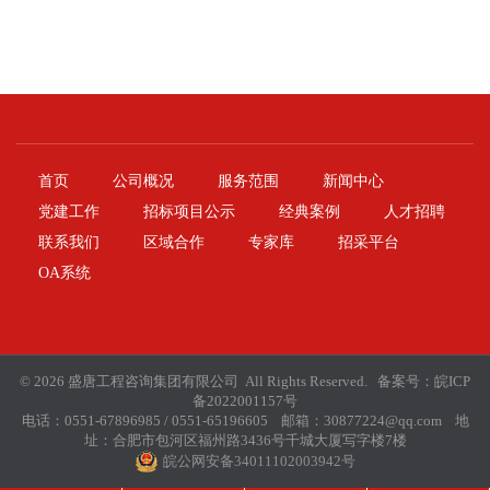
首页
公司概况
服务范围
新闻中心
党建工作
招标项目公示
经典案例
人才招聘
联系我们
区域合作
专家库
招采平台
OA系统
© 2026 盛唐工程咨询集团有限公司 All Rights Reserved. 备案号：
皖ICP
备2022001157号
电话：0551-67896985 / 0551-65196605 邮箱：30877224@qq.com 地
址：合肥市包河区福州路3436号千城大厦写字楼7楼
皖公网安备34011102003942号