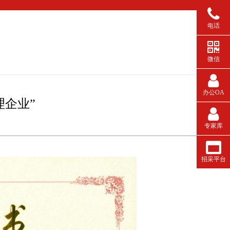
作
库
台
统
电话
微信
办公OA
理企业”
专家库
招采平台