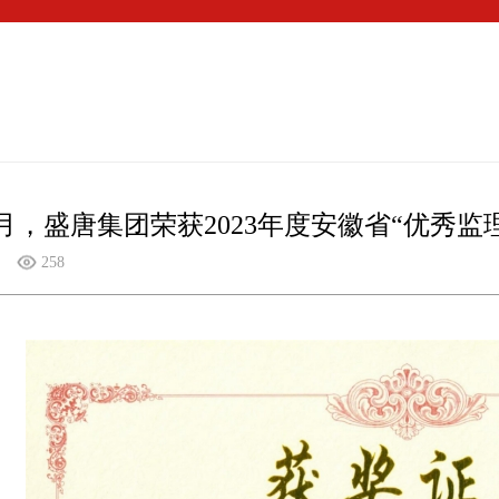
作
示
例
聘
们
年1月，盛唐集团荣获2023年度安徽省“优秀监
258