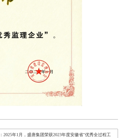
：2025年1月，盛唐集团荣获2023年度安徽省“优秀全过程工