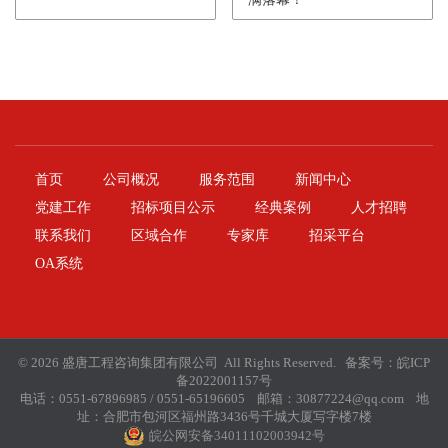
首页
公司概况
服务范围
新闻中心
党建工作
招标项目公示
经典案例
人才招聘
联系我们
区域合作
专家库
招采平台
OA系统
© 2026 盛唐工程咨询集团有限公司 All Rights Reserved. 备案号：
皖ICP
备2022001157号
电话：0551-67896985 / 0551-65196605 邮箱：30877224@qq.com 地
址：合肥市包河区福州路3436号千城大厦写字楼7楼
皖公网安备34011102003942号