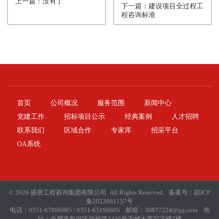
上一篇：没有了
下一篇：建设项目全过程工
程咨询标准
首页
公司概况
服务范围
新闻中心
党建工作
招标项目公示
经典案例
人才招聘
联系我们
区域合作
专家库
招采平台
OA系统
© 2026 盛唐工程咨询集团有限公司 All Rights Reserved. 备案号：
皖ICP
备2022001157号
电话：0551-67896985 / 0551-65196605 邮箱：30877224@qq.com 地
址：合肥市包河区福州路3436号千城大厦写字楼7楼