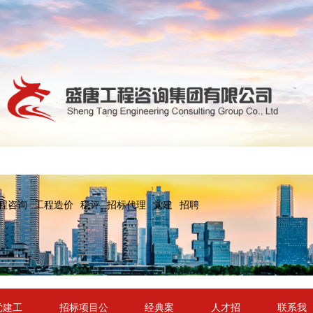
程咨询
工程造价
稳评
招标代理
党建
招聘
党建工
招标项目公
经典案
人才招
联系我