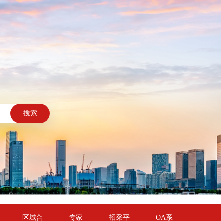
搜索
区域合
专家
招采平
OA系