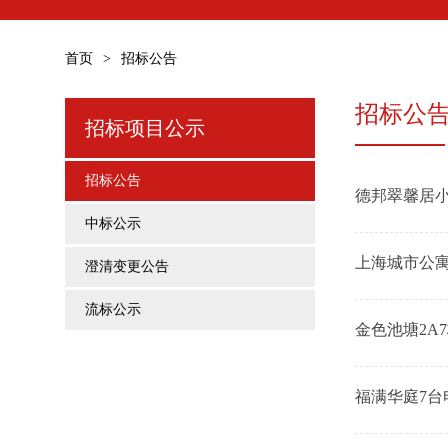
页
况
围
心
首页
>
招标公告
招标公
招标项目公示
招标公告
德邦翠馨居
中标公示
上海城市公寓
澄清变更公告
流标公示
金色池塘2A
福满华庭7台