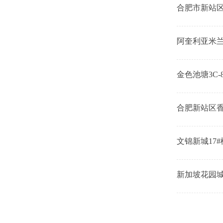
合肥市新站
阿奎利亚米兰
金色池塘3C
合肥新站区
文锦新城17
新加坡花园城